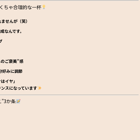
ゃくちゃ合理的な一杯
れませんが（笑）
構成なんです。
プ
へのご褒美”感
分好みに調節
けはイヤ」
ランス
になっています
”3か条
）