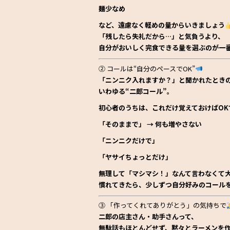
麺少なめ
など、遠慮なく軽めの量からいきましょう
「残したら失礼だから…」と気負うより、
自分がおいしく完食できる量を選ぶのが一
② コールは“自分のペースでOK”
「ニンニク入れますか？」と聞かれたとき
いわゆる“二郎コール”。
初心者のうちは、これだけ覚えておけばOK
「そのままで」 → 何も増やさない
「ニンニクだけで」
「ヤサイちょっとだけ」
無理して「マシマシ！」なんて言わなくて
慣れてきたら、少しずつ自分好みのコール
③ 「作ってくれてありがとう」の気持ちで
二郎の店主さん・助手さんって、
無駄話もほとんどせず、黙々とラーメンを