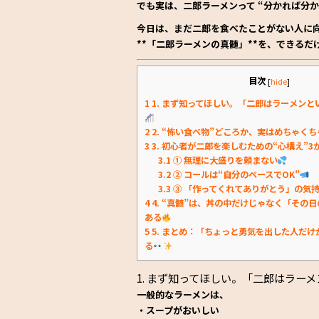
でも実は、二郎ラーメンって
“分かれば分
k
今日は、まだ二郎を食べたことがない人に
**「二郎ラーメンの真髄」**を、できる
目次
[
hide
]
1
1. まず知ってほしい。「二郎はラーメンと
2
2. “怖い食べ物”どころか、実はめちゃく
3
3. 初心者が二郎を楽しむための“心構え”3
3.1
① 無理に大盛りを頼まない
3.2
② コールは“自分のペースでOK”
3.3
③ 「作ってくれてありがとう」の気
4
4. “真髄”は、丼の中だけじゃなく「その
ある
5
5. まとめ：「ちょっと勇気を出した人だ
る
1. まず知ってほしい。「二郎はラーメ
一般的なラーメンは、
・スープがおいしい