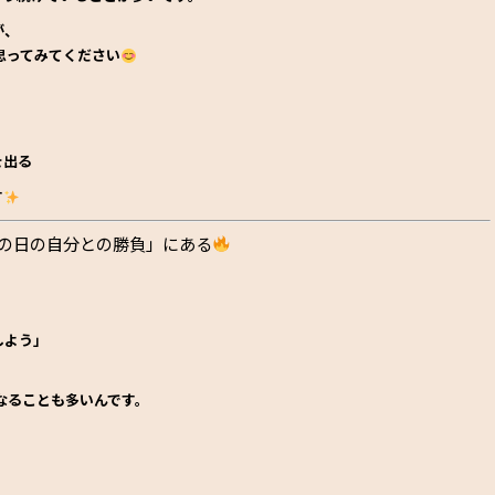
が、
思ってみてください
を出る
す
「その日の自分との勝負」にある
。
しよう」
なることも多いんです。