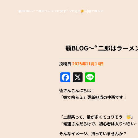
顎BLOG～“二郎はラーメンに非ず”って何？
～|顎で喰らえ
顎BLOG～“二郎はラーメ
投稿日
2025年11月14日
F
X
Li
a
n
皆さんこんにちは！
c
e
「顎で喰らえ」更新担当の中西です！
e
b
「二郎系って、量が多くてコワそう…
」
o
「常連さんだらけで、初心者は入りづらい
o
そんなイメージ、持っていませんか？