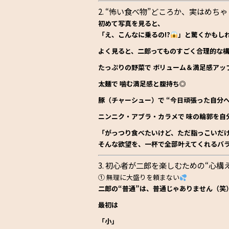
2. “怖い食べ物”どころか、実はめち
初めて写真を見ると、
「え、こんなに乗るの!?
」と驚くかもし
よく見ると、二郎ってものすごく合理的な
たっぷりの野菜で
ボリューム＆満足感アッ
太麺で
噛む満足感と腹持ち◎
豚（チャーシュー）で
“今日頑張った自分
ニンニク・アブラ・カラメで
味の輪郭を自
「がっつり食べたいけど、ただ脂っこいだ
そんな欲望を、
一杯で全部叶えてくれるバ
3. 初心者が二郎を楽しむための“心構え
① 無理に大盛りを頼まない
二郎の“普通”は、普通じゃありません（笑
最初は
「小」