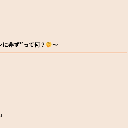
ンに非ず”って何？
～
…」