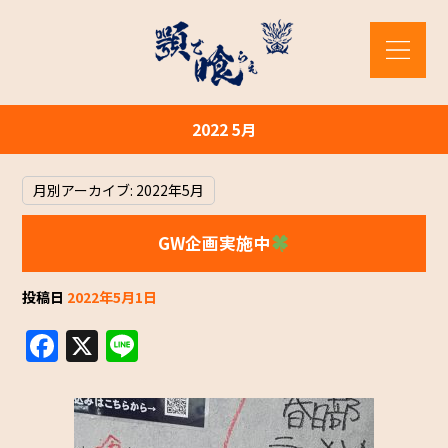
2022 5月
月別アーカイブ:
2022年5月
GW企画実施中
投稿日
2022年5月1日
F
X
Li
a
n
c
e
e