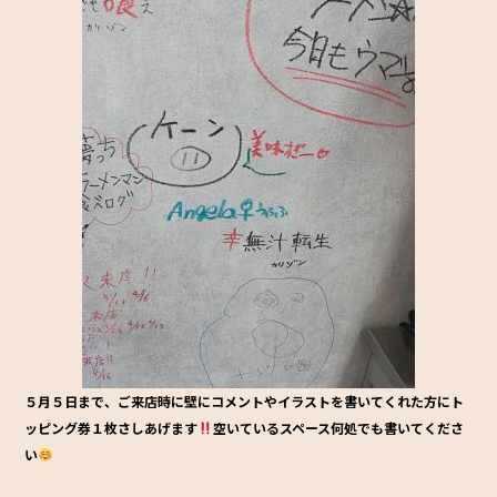
b
o
o
k
５月５日まで、ご来店時に壁にコメントやイラストを書いてくれた方にト
ッピング券１枚さしあげます
空いているスペース何処でも書いてくださ
い