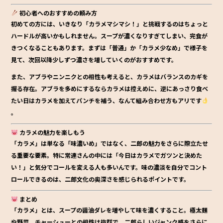
初心者へのおすすめの頼み方
初めての方には、いきなり「カラメマシマシ！」と挑戦するのはちょっと
ハードルが高いかもしれません。スープが濃くなりすぎてしまい、完食が
きつくなることもあります。まずは「普通」か「カラメ少なめ」で様子を
見て、次回以降少しずつ濃さを増していくのがおすすめです。
また、アブラやニンニクとの相性も考えると、カラメはバランスのカギを
握る存在。アブラを多めにするならカラメは控えめに、逆にあっさり食べ
たい日はカラメを加えてパンチを補う、なんて組み合わせ方もアリです
。
カラメの魅力を楽しもう
「カラメ」は単なる「味濃いめ」ではなく、二郎の魅力をさらに際立たせ
る重要な要素。特に常連さんの中には「今日はカラメでガツンと決めた
い！」と気分でコールを変える人も多いんです。味の濃淡を自分でコント
ロールできるのは、二郎文化の奥深さを感じられるポイントです。
まとめ
「カラメ」とは、スープの醤油ダレを増やして味を濃くすること。極太麺
や野菜、チャーシューとの相性は抜群で、二郎らしいジャンク感をさらに