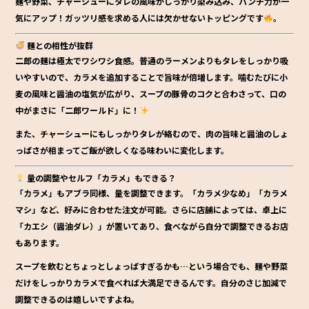
麺や野菜、チャーシューにタレの風味がしっかり染み込み、パンチ力が一
気にアップ！ガッツリ感を求める人には欠かせないトッピングです
。
麺との相性が抜群
二郎の麺は極太でワシワシ食感。普通のラーメンよりもタレをしっかり吸
いやすいので、カラメを追加することで旨味が倍増します。噛むたびに小
麦の風味と醤油の塩気が広がり、スープの豚骨のコクと合わさって、口の
中がまさに「二郎ワールド」に！
また、チャーシューにもしっかりタレが絡むので、肉の旨味と醤油のしょ
っぱさが相まってご飯が欲しくなる味わいに変化します。
量の調整やセルフ「カラメ」もできる？
「カラメ」もアブラ同様、量を調整できます。「カラメ少なめ」「カラメ
マシ」など、好みに合わせた注文が可能。さらに店舗によっては、卓上に
「カエシ（醤油ダレ）」が置いてあり、食べながら自分で調整できるお店
もあります。
スープを飲むとちょっとしょっぱすぎるかも…という場合でも、麺や野菜
だけをしっかりカラメで食べれば大満足できるんです。自分のさじ加減で
調整できるのは嬉しいですよね。