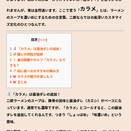
o
カラメ
れませんが、実は全然違います。ここで言う「
」とは、ラーメン
o
のスープを濃いめにするための合言葉。二郎ならではの奥深いカスタマイ
k
ズ文化のひとつなんです。
目次
[
hide
]
1
「カラメ」は醤油ダレの追加！
2
麺との相性が抜群
3
量の調整やセルフ「カラメ」もで
きる？
4
初心者へのおすすめの頼み方
5
カラメの魅力を楽しもう
6
まとめ
「カラメ」は醤油ダレの追加！
二郎ラーメンのスープは、豚骨の旨味と醤油ダレ（カエシ）がベースにな
っています。通常でも濃厚ですが、「カラメ」とコールすると、この醤油
ダレを追加してくれるんです。つまり「しょっぱめ」「味濃いめ」という
意味。