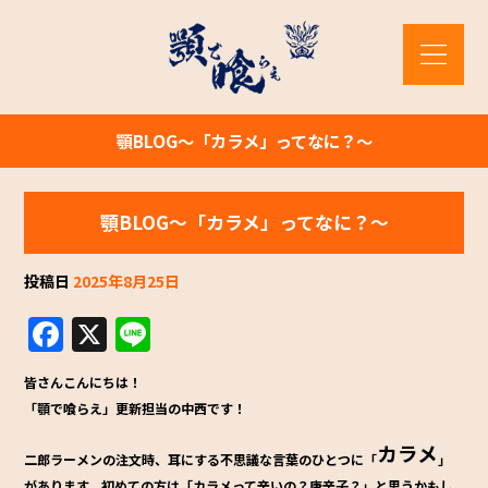
顎BLOG～「カラメ」ってなに？～
顎BLOG～「カラメ」ってなに？～
投稿日
2025年8月25日
F
X
Li
a
n
皆さんこんにちは！
c
e
「顎で喰らえ」更新担当の中西です！
e
カラメ
b
二郎ラーメンの注文時、耳にする不思議な言葉のひとつに「
」
があります。初めての方は「カラメって辛いの？唐辛子？」と思うかもし