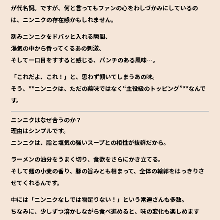
が代名詞。ですが、何と言ってもファンの心をわしづかみにしているの
は、
ニンニクの存在感
かもしれません。
刻みニンニクをドバッと入れる瞬間、
湯気の中から香ってくるあの刺激、
そして一口目をすすると感じる、パンチのある風味…。
「これだよ、これ！」と、思わず頷いてしまうあの味。
そう、**ニンニクは、ただの薬味ではなく“主役級のトッピング”**なんで
す。
ニンニクはなぜ合うのか？
理由はシンプルです。
ニンニクは、
脂と塩気の強いスープとの相性が抜群
だから。
ラーメンの油分をうまく切り、食欲をさらにかき立てる。
そして麺の小麦の香り、豚の旨みとも相まって、全体の輪郭をはっきりさ
せてくれるんです。
中には「ニンニクなしでは物足りない！」という常連さんも多数。
ちなみに、少しずつ溶かしながら食べ進めると、味の変化も楽しめます