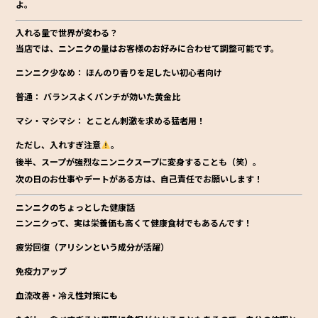
よ。
入れる量で世界が変わる？
当店では、ニンニクの量はお客様のお好みに合わせて調整可能です。
ニンニク少なめ：
ほんのり香りを足したい初心者向け
普通：
バランスよくパンチが効いた黄金比
マシ・マシマシ：
とことん刺激を求める猛者用！
ただし、
入れすぎ注意
。
後半、スープが強烈なニンニクスープに変身することも（笑）。
次の日のお仕事やデートがある方は、
自己責任でお願いします！
ニンニクのちょっとした健康話
ニンニクって、実は栄養価も高くて健康食材でもあるんです！
疲労回復（アリシンという成分が活躍）
免疫力アップ
血流改善・冷え性対策にも