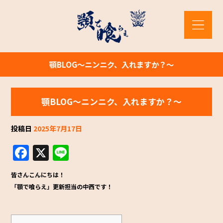
顎BLOG～ニンニク、入れますか？～
顎BLOG～ニンニク、入れますか？～
投稿日
2025年7月17日
F
X
Li
a
n
皆さんこんにちは！
c
e
「顎で喰らえ」更新担当の中西です！
e
b