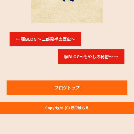
←
顎BLOG ～二郎発祥の歴史～
顎BLOG～もやしの秘密～
→
ブログトップ
Copyright (C) 顎で喰らえ