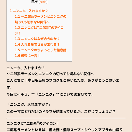
o
目次
[
hide
]
o
1
ニンニク、入れますか？
1.1
～二郎系ラーメンとニンニクの
k
切っても切れない関係～
1.2
ニンニクは“二郎系”のアイコ
ン！
1.3
ニンニクはなぜ合うのか？
1.4
入れる量で世界が変わる？
1.5
ニンニクのちょっとした健康話
1.6
最後に一言！
ニンニク、入れますか？
～二郎系ラーメンとニンニクの切っても切れない関係～
こんにちは！本日も当店のブログをご覧いただき、ありがとうございま
す。
今回は…そう、**「ニンニク」**についてのお話です。
「ニンニク、入れますか？」
この一言にどれだけのドラマが詰まっているか、ご存じでしょうか？
ニンニクは“二郎系”のアイコン！
二郎系ラーメンといえば、
極太麺・濃厚スープ・もやしとアブラの山盛り