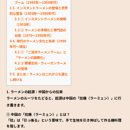
ブーム（1945年～1950年代）
3
3. インスタントラーメンの登場と世界
的な普及（1958年～1980年代）
3.1
① インスタントラーメンの発明
（1958年）
3.2
② ラーメンの多様化と専門店の
台頭（1970～1980年代）
4
4. 現代のラーメン文化と未来（1990
年代～現在）
4.1
① 「ご当地ラーメンブーム」と
「ラーメンの国際化」
4.2
② 健康志向・ヴィーガンラーメ
ンの登場
5
5. まとめ：ラーメンはこれからも進化
し続ける
1. ラーメンの起源：中国からの伝来
ラーメンのルーツをたどると、起源は中国の「拉麺（ラーミェン）」に行
き着きます。
① 中国の「拉麺（ラーミェン）」とは？
「拉」は「引っ張る」という意味で、
手で生地を引き伸ばして作る麺料理
を指します。