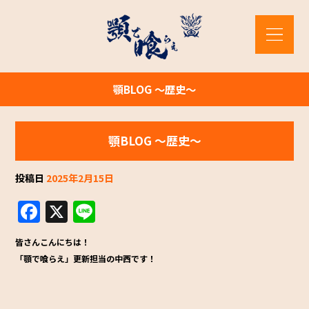
顎BLOG ～歴史～
顎BLOG ～歴史～
投稿日
2025年2月15日
F
X
Li
a
n
皆さんこんにちは！
c
e
「顎で喰らえ」更新担当の中西です！
e
b