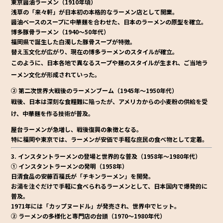
東京醤油ラーメン（1910年頃）
浅草の「来々軒」が日本初の本格的なラーメン店として開業。
醤油ベースのスープに中華麺を合わせた、日本のラーメンの原型を確立。
博多豚骨ラーメン（1940～50年代）
福岡県で誕生した
白濁した豚骨スープ
が特徴。
替え玉文化が広がり、現在の博多ラーメンのスタイルが確立。
このように、日本各地で異なるスープや麺のスタイルが生まれ、ご当地ラ
ーメン文化が形成されていった。
② 第二次世界大戦後のラーメンブーム（1945年～1950年代）
戦後、日本は深刻な食糧難に陥ったが、アメリカからの
小麦粉の供給
を受
け、中華麺を作る技術が普及。
屋台ラーメンが急増し、戦後復興の象徴となる。
特に福岡や東京では、
ラーメンが安価で手軽な庶民の食べ物
として定着。
3. インスタントラーメンの登場と世界的な普及（1958年～1980年代）
① インスタントラーメンの発明（1958年）
日清食品の安藤百福氏が「チキンラーメン」を開発
。
お湯を注ぐだけで手軽に食べられるラーメンとして、日本国内で爆発的に
普及。
1971年には「カップヌードル」が発売され、世界中でヒット。
② ラーメンの多様化と専門店の台頭（1970～1980年代）