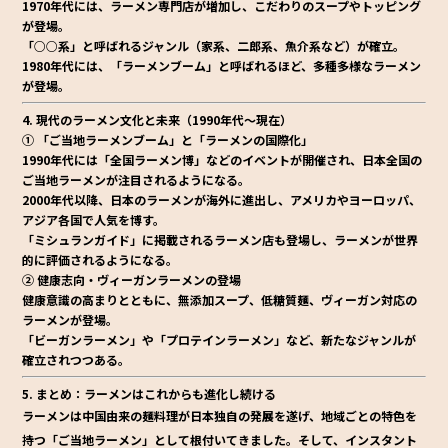
1970年代には、ラーメン専門店が増加し、
こだわりのスープやトッピング
が登場
。
「○○系」と呼ばれるジャンル（家系、二郎系、魚介系など）が確立。
1980年代には、「ラーメンブーム」と呼ばれるほど、多種多様なラーメン
が登場。
4. 現代のラーメン文化と未来（1990年代～現在）
① 「ご当地ラーメンブーム」と「ラーメンの国際化」
1990年代には「全国ラーメン博」などのイベントが開催され、日本全国の
ご当地ラーメンが注目されるようになる。
2000年代以降、
日本のラーメンが海外に進出
し、アメリカやヨーロッパ、
アジア各国で人気を博す。
「ミシュランガイド」に掲載されるラーメン店も登場し、ラーメンが世界
的に評価されるようになる。
② 健康志向・ヴィーガンラーメンの登場
健康意識の高まりとともに、
無添加スープ、低糖質麺、ヴィーガン対応
の
ラーメンが登場。
「ビーガンラーメン」や「プロテインラーメン」など、新たなジャンルが
確立されつつある。
5. まとめ：ラーメンはこれからも進化し続ける
ラーメンは中国由来の麺料理が日本独自の発展を遂げ、地域ごとの特色を
持つ「ご当地ラーメン」として根付いてきました。そして、
インスタント