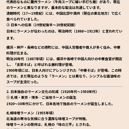
代表的なものに
蘭州ラーメン
（牛肉スープに細い手打ち麺）があり、現在
のラーメンと異なりますが、基本的な製法は共通しています。
清朝時代（17～19世紀）には、中国北部や満州（現在の東北地方）で広く
食べられていました。
② 日本への伝来（19世紀後半～20世紀初頭）
日本にラーメンが伝わったのは、明治時代（1868～1912年）と言われてい
ます。
横浜・神戸・長崎などの港町
には、中国人労働者や商人が多く住み、中華
料理が広まる。
明治20年代（1887年頃）には、横浜や長崎で中国人向けの中華食堂が開店
し、「支那そば」と呼ばれる麺料理が登場。
1900年頃には、日本人向けにアレンジされた「中華そば」が登場
。この時
点では、まだ現在のような「ラーメン」とは異なり、シンプルな醤油味の
スープが主流だった。
2. 日本独自のラーメン文化の形成（1920年代～1950年代）
① 札幌・東京・博多…ご当地ラーメンの誕生
1920～30年代にかけて、日本各地で独自のラーメンが誕生しました。
札幌味噌ラーメン（1955年頃）
北海道の寒冷な気候に合う
濃厚な味噌スープ
が特徴。
味噌ラーメンの発祥は、札幌の「味の三平」とされる。