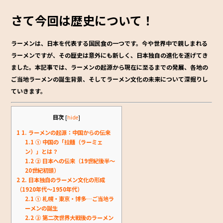
o
さて今回は歴史
について！
o
k
ラーメンは、日本を代表する国民食の一つです。今や世界中で親しまれる
ラーメンですが、その歴史は意外にも新しく、日本独自の進化を遂げてき
ました。本記事では、ラーメンの起源から現在に至るまでの発展、各地の
ご当地ラーメンの誕生背景、そしてラーメン文化の未来について深掘りし
ていきます。
目次
[
hide
]
1
1. ラーメンの起源：中国からの伝来
1.1
① 中国の「拉麺（ラーミェ
ン）」とは？
1.2
② 日本への伝来（19世紀後半～
20世紀初頭）
2
2. 日本独自のラーメン文化の形成
（1920年代～1950年代）
2.1
① 札幌・東京・博多…ご当地ラ
ーメンの誕生
2.2
② 第二次世界大戦後のラーメン