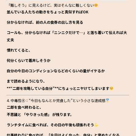
「難しそう」に見えるけど、実はそんなに難しくない
並んでいる人たちの動きをちょっと真似すればOK
分からなければ、前の人の食券の出し方を見る
コールも、分からなければ「ニンニクだけで…」と落ち着いて伝えれば大
丈夫
慣れてくると、
何分くらいで着丼しそうか
自分の今日のコンディションならどのくらいの量がイケるか
まで読めるようになり、
**“二郎を攻略している自分”**にちょっとニヤけてしまいます
4. 中毒性④：“今日もなんとか完食した”という小さな達成感
二郎を食べ終わると、
不思議と
「やりきった感」
が残ります。
ランチタイムに食べれば、その日の午後も頑張れそう
仕事終わりに食べれば、「今日はよくやった、自分」と褒めたくなる