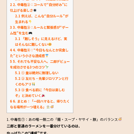
2
2. 中毒性②：コールで“自分好み”に
仕上げる楽しさ
2.1
例えば、こんな“自分ルール”が
生まれる
3
3. 中毒性③：ルールと緊張感が“ゲー
ム性”を生む
3.1
「難しそう」に見えるけど、実
はそんなに難しくない
4
4. 中毒性④：“今日もなんとか完食し
た”という小さな達成感
5
5. それでも不安な人へ。二郎デビュー
を成功させる3つのコツ
5.1
① 量は絶対に無理しない
5.2
② 友だち・先輩ジロリアンと行
くのもアリ
5.3
③ 食べる前に「今日は楽しむ
ぞ」と決めていく
6
6. まとめ：「一回ハマると、帰りたく
なる場所が一つ増える」
1. 中毒性①：あの唯一無二の「麺・スープ・ヤサイ・豚」のバランス
二郎と普通のラーメンを一番分けているのは、
やっぱりこの“構成”です。