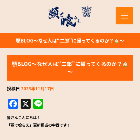
顎BLOG～なぜ人は“二郎”に帰ってくるのか？
～
顎BLOG～なぜ人は“二郎”に帰ってくるのか？
～
投稿日
2025年11月17日
F
X
Li
a
n
皆さんこんにちは！
c
e
「顎で喰らえ」更新担当の中西です！
e