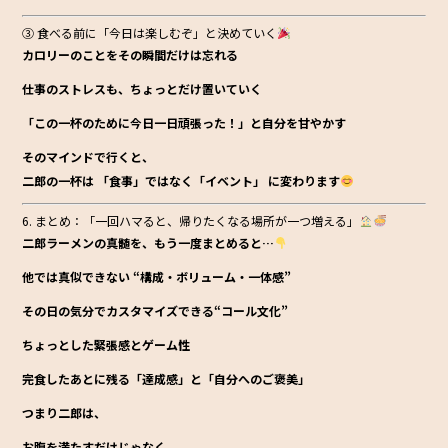
③ 食べる前に「今日は楽しむぞ」と決めていく
カロリーのことをその瞬間だけは忘れる
仕事のストレスも、ちょっとだけ置いていく
「この一杯のために今日一日頑張った！」と自分を甘やかす
そのマインドで行くと、
二郎の一杯は
「食事」ではなく「イベント」
に変わります
6. まとめ：「一回ハマると、帰りたくなる場所が一つ増える」
二郎ラーメンの真髄を、もう一度まとめると…
他では真似できない “構成・ボリューム・一体感”
その日の気分でカスタマイズできる“コール文化”
ちょっとした緊張感とゲーム性
完食したあとに残る「達成感」と「自分へのご褒美」
つまり二郎は、
お腹を満たすだけじゃなく、