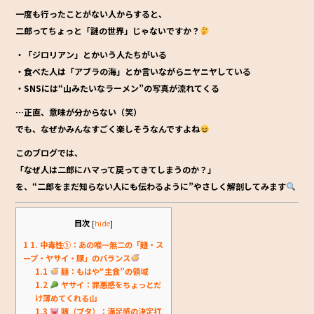
b
一度も行ったことがない人からすると、
o
二郎ってちょっと「謎の世界」じゃないですか？
o
・「ジロリアン」とかいう人たちがいる
k
・食べた人は「アブラの海」とか言いながらニヤニヤしている
・SNSには“山みたいなラーメン”の写真が流れてくる
…正直、意味が分からない（笑）
でも、
なぜかみんなすごく楽しそう
なんですよね
このブログでは、
「なぜ人は二郎にハマって戻ってきてしまうのか？」
を、“二郎をまだ知らない人にも伝わるように”やさしく解剖してみます
目次
[
hide
]
1
1. 中毒性①：あの唯一無二の「麺・ス
ープ・ヤサイ・豚」のバランス
1.1
麺：もはや“主食”の領域
1.2
ヤサイ：罪悪感をちょっとだ
け薄めてくれる山
1.3
豚（ブタ）：満足感の決定打