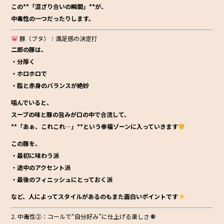
この**「混ざり合いの瞬間」**が、
中毒性の一つだったりします。
豚（ブタ）：満足感の決定打
二郎の豚は、
・分厚く
・ホロホロで
・脂と赤身のバランスが絶妙
噛んでいると、
スープの味と豚の旨みが口の中で合流して、
**「あぁ、これこれ…」**という幸福ゾーンに入っていきます
この豚を、
・最初に味わう派
・途中のアクセント派
・最後のフィニッシュにとっておく派
など、人によってスタイルがあるのもまた面白いポイントです
2. 中毒性②：コールで“自分好み”に仕上げる楽しさ