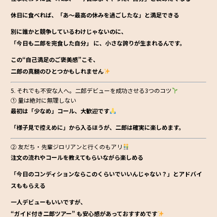
休日に食べれば、「あ〜最高の休みを過ごしたな」と満足できる
別に誰かと競争しているわけじゃないのに、
「今日も二郎を完食した自分」
に、小さな誇りが生まれるんです。
この“自己満足のご褒美感”こそ、
二郎の真髄のひとつかもしれません
5. それでも不安な人へ。二郎デビューを成功させる3つのコツ
① 量は絶対に無理しない
最初は「少なめ」コール、大歓迎です
「様子見で控えめに」から入るほうが、二郎は確実に楽しめます。
② 友だち・先輩ジロリアンと行くのもアリ
注文の流れやコールを教えてもらいながら楽しめる
「今日のコンディションならこのくらいでいいんじゃない？」とアドバイ
スももらえる
一人デビューもいいですが、
“ガイド付き二郎ツアー”
も安心感があっておすすめです