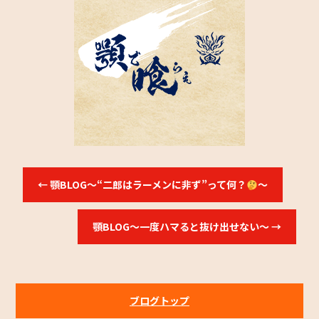
←
顎BLOG～“二郎はラーメンに非ず”って何？
～
顎BLOG～一度ハマると抜け出せない～
→
ブログトップ