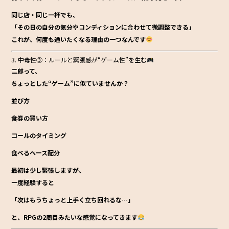
同じ店・同じ一杯でも、
「その日の自分の気分やコンディションに合わせて微調整できる」
これが、何度も通いたくなる理由の一つなんです
3. 中毒性③：ルールと緊張感が“ゲーム性”を生む
二郎って、
ちょっとした“ゲーム”に似ていませんか？
並び方
食券の買い方
コールのタイミング
食べるペース配分
最初は少し緊張しますが、
一度経験すると
「次はもうちょっと上手く立ち回れるな…」
と、
RPGの2周目みたいな感覚
になってきます