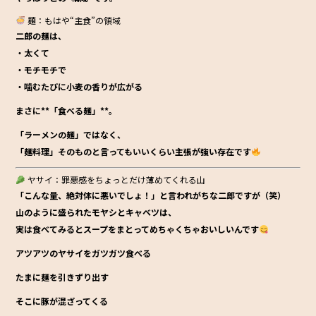
麺：もはや“主食”の領域
二郎の麺は、
・太くて
・モチモチで
・噛むたびに小麦の香りが広がる
まさに**「食べる麺」**。
「ラーメンの麺」ではなく、
「麺料理」そのもの
と言ってもいいくらい主張が強い存在です
ヤサイ：罪悪感をちょっとだけ薄めてくれる山
「こんな量、絶対体に悪いでしょ！」と言われがちな二郎ですが（笑）
山のように盛られたモヤシとキャベツは、
実は食べてみるとスープをまとってめちゃくちゃおいしいんです
アツアツのヤサイをガツガツ食べる
たまに麺を引きずり出す
そこに豚が混ざってくる