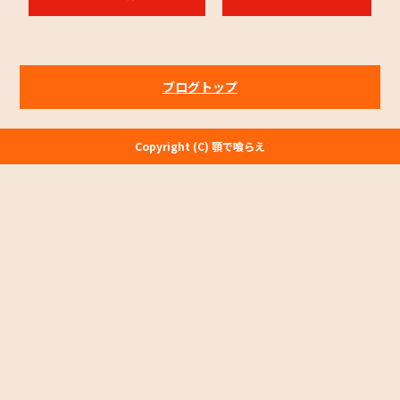
o
o
k
ブログトップ
Copyright (C) 顎で喰らえ