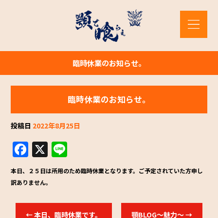
臨時休業のお知らせ。
臨時休業のお知らせ。
投稿日
2022年8月25日
F
X
Li
a
n
本日、２５日は所用のため臨時休業となります。ご予定されていた方申し
c
e
訳ありません。
e
b
←
本日、臨時休業です。
顎BLOG～魅力～
→