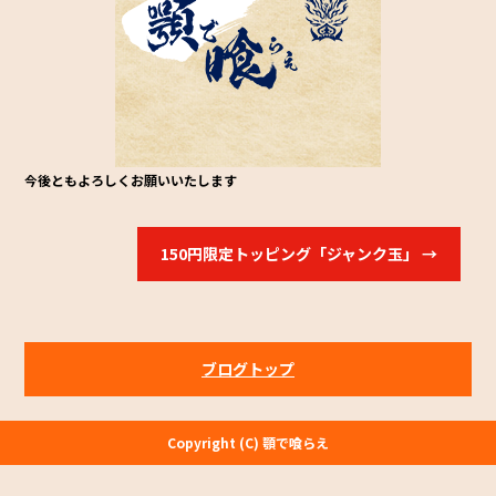
o
o
k
今後ともよろしくお願いいたします
150円限定トッピング「ジャンク玉」
→
ブログトップ
Copyright (C) 顎で喰らえ